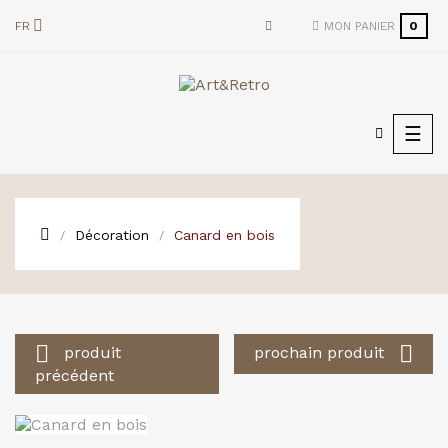
FR
MON PANIER
0
Basc
☰
la
navi
Décoration
Canard en bois


produit
prochain produit
précédent