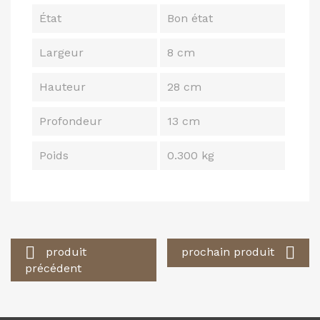
État
Bon état
Largeur
8 cm
Hauteur
28 cm
Profondeur
13 cm
Poids
0.300 kg


produit
prochain produit
précédent