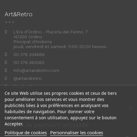
Art&Retro
L'Era d'Ordino - Placeta del Ferino, 7
AD300 Ordino
Principat d'Andorra
jeudi, vendredi et samedi: 11:00-20:00 heures
00 376 334866
00 376 363263
info@artandretro.com
@artandretro
facebook
Ce site Web utilise ses propres cookies et ceux de tiers
pour améliorer nos services et vous montrer des
publicités liées à vos préférences en analysant vos
Liens d'intérêt
habitudes de navigation. Pour donner votre
consentement à son utilisation, appuyez sur le bouton
Accepter.
Modes de paiement acceptés
Politique de cookies
Personnaliser les cookies