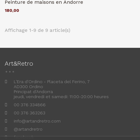
Peinture de maisons en Andorre
180,00
Affichage 1-9 de 9 article(s)
Art&Retro
L'Era d'Ordino - Placeta del Ferino, 7
AD300 Ordino
Principat d'Andorra
jeudi, vendredi et samedi: 11:00-20:00 heures
00 376 334866
00 376 363263
info@artandretro.com
@artandretro
facebook