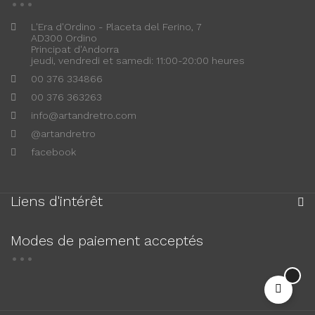
L'Era d'Ordino - Placeta del Ferino, 7
AD300 Ordino
Principat d'Andorra
jeudi, vendredi et samedi: 11:00-20:00 heures
00 376 334866
00 376 363263
info@artandretro.com
@artandretro
facebook
Liens d'intérêt
Modes de paiement acceptés