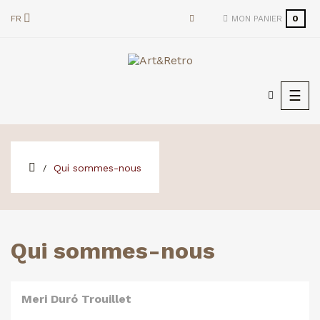
FR
MON PANIER
0
Basc
☰
la
navi
Qui sommes-nous
Qui sommes-nous
Meri Duró Trouillet