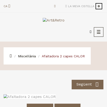
CA
LA MEVA CISTELLA
0
Togg
☰
navi
Miscel·lània
Afaitadora 2 capes CALOR

Següent