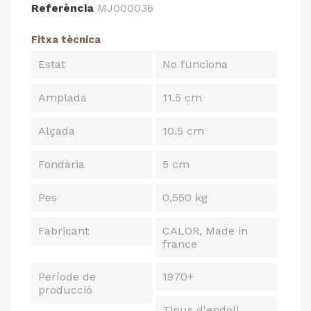
Referència
MJ000036
Fitxa tècnica
Estat
No funciona
Amplada
11.5 cm
Alçada
10.5 cm
Fondària
5 cm
Pes
0,550 kg
Fabricant
CALOR, Made in
france
Període de
1970+
producció
Tipus d'endoll