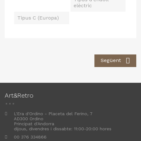
elèctric
Tipus C (Europa)

Següent
Art&Retro
L'Era d'Ordino - Placeta del Ferino, 7
AD300 Ordino
Principat d'Andorra
dijous, divendres i dissabte: 11:00-20:00 hores
00 376 334866