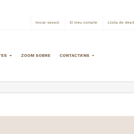
Iniciar sessió
El meu compte
Llista de desi
TES
ZOOM SOBRE
CONTACTA’NS