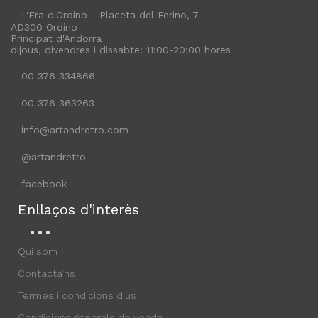
L'Era d'Ordino - Placeta del Ferino, 7
AD300 Ordino
Principat d'Andorra
dijous, divendres i dissabte: 11:00-20:00 hores
00 376 334866
00 376 363263
info@artandretro.com
@artandretro
facebook
Enllaços d'interès
Qui som
Contacta’ns
Termes i condicions d’ús
Condicions generals de venda