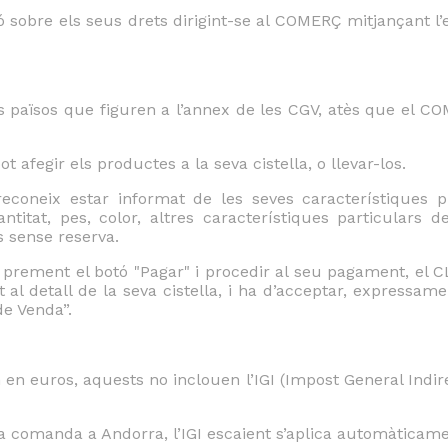
sobre els seus drets dirigint-se al COMERÇ mitjançant l’
 països que figuren a l’annex de les CGV, atès que el C
afegir els productes a la seva cistella, o llevar-los.
econeix estar informat de les seves característiques 
titat, pes, color, altres característiques particulars de
s sense reserva.
prement el botó "Pagar" i procedir al seu pagament, el 
 al detall de la seva cistella, i ha d’acceptar, expressam
de Venda”.
n en euros, aquests no inclouen l’IGI (Impost General Ind
na comanda a Andorra, l’IGI escaient s’aplica automàticam