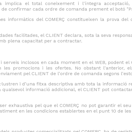
implica el total coneixement i l'íntegra acceptació,
de confirmar cada ordre de comanda prement el botó "Pa
 informàtics del COMERÇ constitueixen la prova del con
dades facilitades, el CLIENT declara, sota la seva responsa
mb plena capacitat per a contractar.
s i serveis inclosos en cada moment en el WEB, podent el
les promocions i les ofertes. No obstant l'anterior, el
enviament pel CLIENT de l'ordre de comanda segons l'esto
lustren i d’una fitxa descriptiva amb tota la informació re
a qualsevol informació addicional, el CLIENT pot contactar
o ser exhaustiva pel que el COMERÇ no pot garantir el s
sistiment en les condicions establertes en el punt 10 de le
n dels productes comercialitzats pel COMERÇ, ha de regis