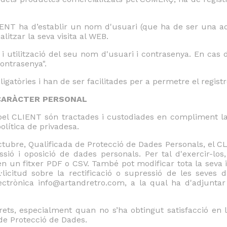
ENT ha d’establir un nom d'usuari (que ha de ser una ad
itzar la seva visita al WEB.
 utilització del seu nom d'usuari i contrasenya. En cas 
ontrasenya".
tòries i han de ser facilitades per a permetre el registre i
 CARÀCTER PERSONAL
 pel CLIENT són tractades i custodiades en compliment la
olítica de privadesa.
tubre, Qualificada de Protecció de Dades Personals, el CLI
essió i oposició de dades personals. Per tal d'exercir-l
 un fitxer PDF o CSV. També pot modificar tota la seva i
·licitud sobre la rectificació o supressió de les seves
ectrònica info@artandretro.com, a la qual ha d'adjunt
ets, especialment quan no s’ha obtingut satisfacció en l
de Protecció de Dades.