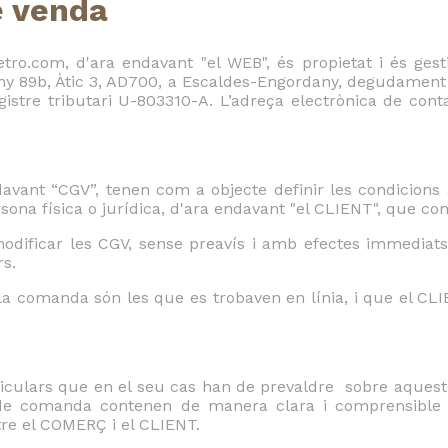
e venda
tro.com, d'ara endavant "el WEB", és propietat i és ges
any 89b, Àtic 3, AD700, a Escaldes-Engordany, degudament
stre tributari U-803310-A. L’adreça electrònica de conta
avant “CGV”, tenen com a objecte definir les condicions
sona física o jurídica, d'ara endavant "el CLIENT", que co
dificar les CGV, sense preavís i amb efectes immediats,
rs.
la comanda són les que es trobaven en línia, i que el CLIE
culars que en el seu cas han de prevaldre sobre aquestes
 de comanda contenen de manera clara i comprensible to
re el COMERÇ i el CLIENT.