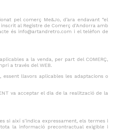
tionat pel comerç Me&Jo, d’ara endavant “el
 inscrit al Registre de Comerç d'Andorra amb
cte és info@artandretro.com i el telèfon de
 aplicables a la venda, per part del COMERÇ,
mpri a través del WEB.
 essent llavors aplicables les adaptacions o
NT va acceptar el dia de la realització de la
 si així s'indica expressament, els termes i
ta la informació precontractual exigible i