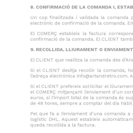
8. CONFIRMACIÓ DE LA COMANDA I, ESTA
Un cop finalitzada i validada la comanda 
electrònic de confirmació de la comanda. En 
El COMERÇ estableix la factura correspone
confirmació de la comanda. El CLIENT també 
9. RECOLLIDA, LLIURAMENT O ENVIAMEN
El CLIENT que realitza la comanda des d’Andor
Si el CLIENT desitja recollir la comanda, 
l’adreça electrònica info@artandretro.com. A
Si el CLIENT prefereix sol·licitar el lliuram
el COMERÇ mitjançant l’enviament d’un corre
euros, si l’import total de la comanda és su
de 48 hores, sempre a comptar del dia hàbil
Pel que fa a l’enviament d’una comanda a q
logístic DHL. Aquest estableix automàticam
queda recollida a la factura.