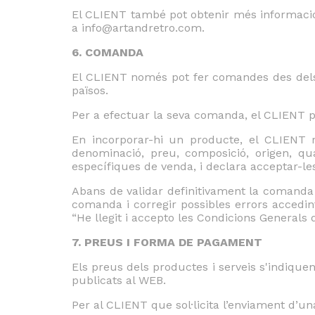
El CLIENT també pot obtenir més informació 
a info@artandretro.com.
6. COMANDA
El CLIENT només pot fer comandes des dels
països.
Per a efectuar la seva comanda, el CLIENT pot 
En incorporar-hi un producte, el CLIENT r
denominació, preu, composició, origen, quan
específiques de venda, i declara acceptar-le
Abans de validar definitivament la comanda 
comanda i corregir possibles errors accedint
“He llegit i accepto les Condicions Generals 
7. PREUS I FORMA DE PAGAMENT
Els preus dels productes i serveis s'indique
publicats al WEB.
Per al CLIENT que sol·licita l’enviament d’u