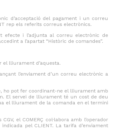
ònic d’acceptació del pagament i un correu
 rep els referits correus electrònics.
efecte i l’adjunta al correu electrònic de
cedint a l’apartat “Històric de comandes”.
r el lliurament d’aquesta.
ançant l’enviament d’un correu electrònic a
te, ho pot fer coordinant-ne el lliurament amb
m. El servei de lliurament té un cost de deu
tua el lliurament de la comanda en el termini
ts CGV, el COMERÇ col·labora amb l’operador
 indicada pel CLIENT. La tarifa d’enviament