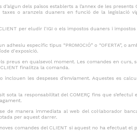
’algun dels països establerts a l’annex de les presents C
s, taxes o aranzels duaners en funció de la legislació 
CLIENT per eludir l'IGI o els impostos duaners i impostos 
n adhesiu específic tipus “PROMOCIÓ” o “OFERTA”, o amb 
ode d'exposició.
els preus en qualsevol moment. Les comandes en curs, són
 CLIENT finalitza la comanda.
no inclouen les despeses d’enviament. Aquestes es calc
sit sota la responsabilitat del COMERÇ fins que s’efectuï
pagament.
-se de manera immediata al web del col·laborador ban
ptada per aquest darrer.
 noves comandes del CLIENT si aquest no ha efectuat el p