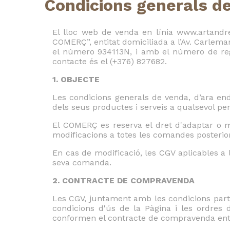
Condicions generals d
El lloc web de venda en línia www.artandre
COMERÇ”, entitat domiciliada a l’Av. Carlem
el número 934113N, i amb el número de regi
contacte és el (+376) 827682.
1. OBJECTE
Les condicions generals de venda, d’ara end
dels seus productes i serveis a qualsevol per
El COMERÇ es reserva el dret d'adaptar o mo
modificacions a totes les comandes posterio
En cas de modificació, les CGV aplicables a 
seva comanda.
2. CONTRACTE DE COMPRAVENDA
Les CGV, juntament amb les condicions parti
condicions d'ús de la Pàgina i les ordres
conformen el contracte de compravenda ent