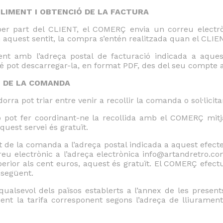
BLIMENT I OBTENCIÓ DE LA FACTURA
per part del CLIENT, el COMERÇ envia un correu electr
aquest sentit, la compra s’entén realitzada quan el CLIENT
nt amb l’adreça postal de facturació indicada a aquest 
pot descarregar-la, en format PDF, des del seu compte ac
T DE LA COMANDA
ra pot triar entre venir a recollir la comanda o sol·licita
ho pot fer coordinant-ne la recollida amb el COMERÇ mitj
quest servei és gratuït.
ent de la comanda a l’adreça postal indicada a aquest efec
u electrònic a l’adreça electrònica info@artandretro.co
perior als cent euros, aquest és gratuït. El COMERÇ efec
 següent.
ualsevol dels països establerts a l’annex de les presen
ent la tarifa corresponent segons l’adreça de lliurament