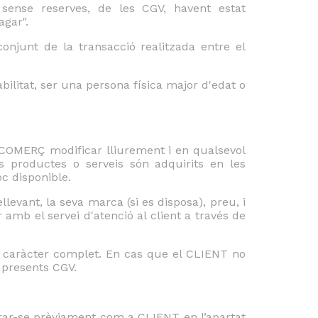
 sense reserves, de les CGV, havent estat
gar".
junt de la transacció realitzada entre el
bilitat, ser una persona física major d'edat o
 COMERÇ modificar lliurement i en qualsevol
s productes o serveis són adquirits en les
c disponible.
llevant, la seva marca (si es disposa), preu, i
 amb el servei d'atenció al client a través de
eu caràcter complet. En cas que el CLIENT no
s presents CGV.
trar-se prèviament com a CLIENT en l’apartat