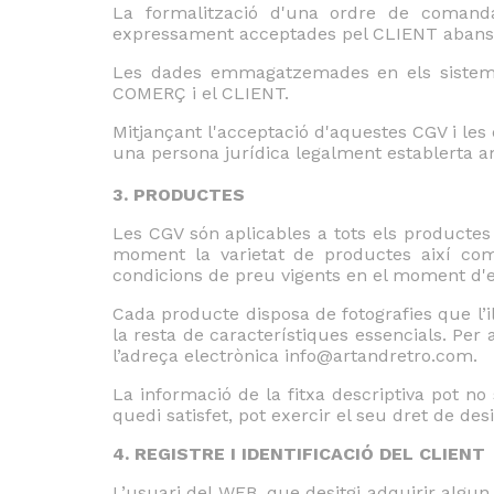
La formalització d'una ordre de comanda 
expressament acceptades pel CLIENT abans 
Les dades emmagatzemades en els sistemes
COMERÇ i el CLIENT.
Mitjançant l'acceptació d'aquestes CGV i les 
una persona jurídica legalment establerta a
3. PRODUCTES
Les CGV són aplicables a tots els producte
moment la varietat de productes així com 
condicions de preu vigents en el moment d'
Cada producte disposa de fotografies que l’il·
la resta de característiques essencials. Per 
l’adreça electrònica info@artandretro.com.
La informació de la fitxa descriptiva pot n
quedi satisfet, pot exercir el seu dret de de
4. REGISTRE I IDENTIFICACIÓ DEL CLIENT
L’usuari del WEB, que desitgi adquirir algu