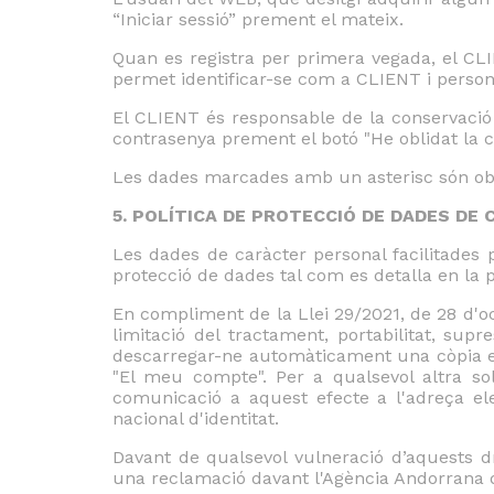
“Iniciar sessió” prement el mateix.
Quan es registra per primera vegada, el CLI
permet identificar-se com a CLIENT i personal
El CLIENT és responsable de la conservació i
contrasenya prement el botó "He oblidat la c
Les dades marcades amb un asterisc són obliga
5. POLÍTICA DE PROTECCIÓ DE DADES DE
Les dades de caràcter personal facilitades
protecció de dades tal com es detalla en la p
En compliment de la Llei 29/2021, de 28 d'oc
limitació del tractament, portabilitat, supr
descarregar-ne automàticament una còpia en
"El meu compte". Per a qualsevol altra sol
comunicació a aquest efecte a l'adreça el
nacional d'identitat.
Davant de qualsevol vulneració d’aquests dr
una reclamació davant l'Agència Andorrana 