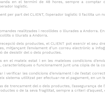
nda en el termini de 48 hores, sempre a comptar del
perador logístic.
ent per part del CLIENT, l’operador logístic li facilita u
comandes realitzades i recollides o lliurades a Andorra.
ollits o lliurats a Andorra.
 recepció dels productes, el CLIENT pot exercir el seu dr
es, mitjançant l’enviament d’un correu electrònic a inf
ó de desistir del o dels productes.
s en el mateix estat i en les mateixes condicions d’env
a, característiques o funcionament junt una còpia de la 
i verificar les condicions d’enviament i de l’estat corr
eix sistema utilitzat per efectuar-ne el pagament, en un te
as de trencament del o dels productes, l’assegurança de l’
ductes o de la seva fragilitat, sempre a criteri d’aquest,