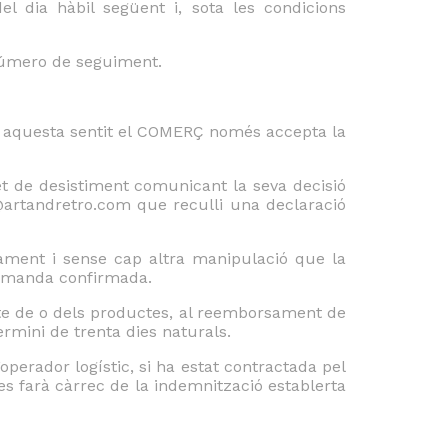
 dia hàbil següent i, sota les condicions
n número de seguiment.
 En aquesta sentit el COMERÇ només accepta la
et de desistiment comunicant la seva decisió
o@artandretro.com que reculli una declaració
iament i sense cap altra manipulació que la
comanda confirmada.
ecte de o dels productes, al reemborsament de
rmini de trenta dies naturals.
operador logístic, si ha estat contractada pel
 es farà càrrec de la indemnització establerta